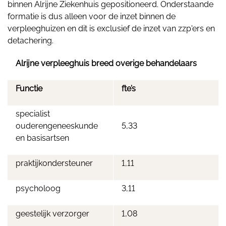
binnen Alrijne Ziekenhuis gepositioneerd. Onderstaande
formatie is dus alleen voor de inzet binnen de
verpleeghuizen en dit is exclusief de inzet van zzp'ers en
detachering.
Alrijne verpleeghuis breed overige behandelaars
Functie
fte’s
specialist
ouderengeneeskunde
5,33
en basisartsen
praktijkondersteuner
1,11
psycholoog
3,11
geestelijk verzorger
1,08