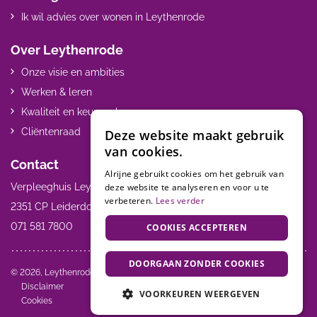
Ik wil advies over wonen in Leythenrode
Over Leythenrode
Onze visie en ambities
Werken & leren
Kwaliteit en keurmerken
Cliëntenraad
Deze website maakt gebruik
van cookies.
Contact
Alrijne gebruikt cookies om het gebruik van
deze website te analyseren en voor u te
Verpleeghuis Leythenrode Hoogmadeseweg 55
verbeteren.
Lees verder
2351 CP Leiderdorp
071 581 7800
COOKIES ACCEPTEREN
DOORGAAN ZONDER COOKIES
Volg ons:
© 2026, Leythenrode
Disclaimer
VOORKEUREN WEERGEVEN
Cookies