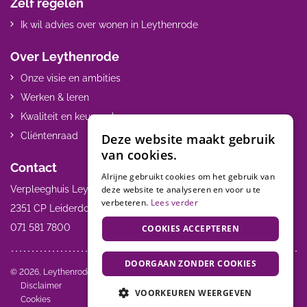
Zelf regelen
Ik wil advies over wonen in Leythenrode
Over Leythenrode
Onze visie en ambities
Werken & leren
Kwaliteit en keurmerken
Cliëntenraad
Deze website maakt gebruik
van cookies.
Contact
Alrijne gebruikt cookies om het gebruik van
Verpleeghuis Leythenrode Hoogmadeseweg 55
deze website te analyseren en voor u te
verbeteren.
Lees verder
2351 CP Leiderdorp
071 581 7800
COOKIES ACCEPTEREN
DOORGAAN ZONDER COOKIES
Volg ons:
© 2026, Leythenrode
Disclaimer
VOORKEUREN WEERGEVEN
Cookies