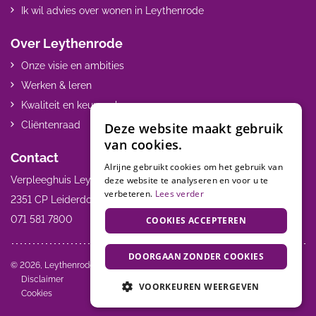
Ik wil advies over wonen in Leythenrode
Over Leythenrode
Onze visie en ambities
Werken & leren
Kwaliteit en keurmerken
Cliëntenraad
Deze website maakt gebruik
van cookies.
Contact
Alrijne gebruikt cookies om het gebruik van
deze website te analyseren en voor u te
Verpleeghuis Leythenrode Hoogmadeseweg 55
verbeteren.
Lees verder
2351 CP Leiderdorp
071 581 7800
COOKIES ACCEPTEREN
DOORGAAN ZONDER COOKIES
Volg ons:
© 2026, Leythenrode
Disclaimer
VOORKEUREN WEERGEVEN
Cookies