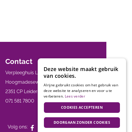
Contact
Deze website maakt gebruik
Verpleeghuis Leythenrode
van cookies.
Hoogmadeseweg 55
Alrijne gebruikt cookies om het gebruik van
deze website te analyseren en voor u te
2351 CP Leiderdorp
verbeteren.
Lees verder
071 581 7800
COOKIES ACCEPTEREN
DOORGAAN ZONDER COOKIES
Volg ons: