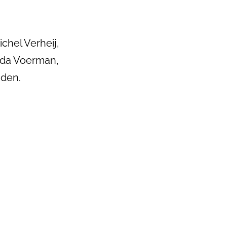
chel Verheij,
nda Voerman,
nden.