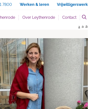
eken
1 7800
Werken & leren
Vrijwilligerswerk
thenrode
Over Leythenrode
Contact
a
a
a