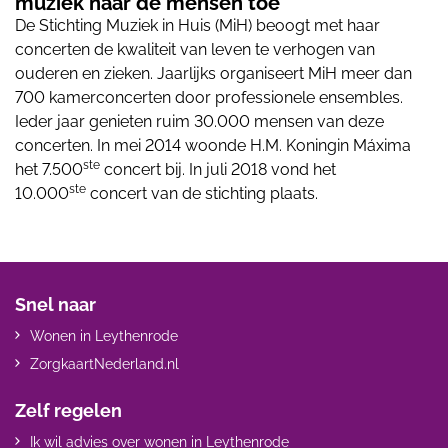
muziek naar de mensen toe
De Stichting Muziek in Huis (MiH) beoogt met haar
concerten de kwaliteit van leven te verhogen van
ouderen en zieken. Jaarlijks organiseert MiH meer dan
700 kamerconcerten door professionele ensembles.
Ieder jaar genieten ruim 30.000 mensen van deze
concerten. In mei 2014 woonde H.M. Koningin Máxima
ste
het 7.500
concert bij. In juli 2018 vond het
ste
10.000
concert van de stichting plaats.
Snel naar
Wonen in Leythenrode
ZorgkaartNederland.nl
Zelf regelen
Ik wil advies over wonen in Leythenrode