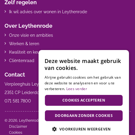
Zelf regelen
Ik wil advies over wonen in Leythenrode
Over Leythenrode
Onze visie en ambities
Werken & leren
Kwaliteit en keurmerken
Deze website maakt gebruik
Cliëntenraad
van cookies.
Contact
Alrijne gebruikt cookies om het gebruik van
deze website te analyseren en voor u te
Verpleeghuis Leythenrode Hoogmadeseweg 55
verbeteren.
Lees verder
2351 CP Leiderdorp
COOKIES ACCEPTEREN
071 581 7800
DOORGAAN ZONDER COOKIES
Volg ons:
© 2026, Leythenrode
Disclaimer
VOORKEUREN WEERGEVEN
Cookies