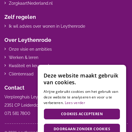
ZorgkaartNederland.nl
Zelf regelen
Ik wil advies over wonen in Leythenrode
Over Leythenrode
Onze visie en ambities
Werken & leren
Kwaliteit en keurmerken
Cliëntenraad
Deze website maakt gebruik
van cookies.
Contact
Alrijne gebruikt cookies om het gebruik van
deze website te analyseren en voor u te
Verpleeghuis Leythenrode Hoogmadeseweg 55
verbeteren.
Lees verder
2351 CP Leiderdorp
071 581 7800
COOKIES ACCEPTEREN
DOORGAAN ZONDER COOKIES