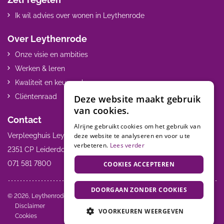
Ik wil advies over wonen in Leythenrode
Over Leythenrode
Onze visie en ambities
Werken & leren
Kwaliteit en keurmerken
Cliëntenraad
Deze website maakt gebruik
van cookies.
Contact
Alrijne gebruikt cookies om het gebruik van
deze website te analyseren en voor u te
Verpleeghuis Leythenrode Hoogmadeseweg 55
verbeteren.
Lees verder
2351 CP Leiderdorp
071 581 7800
COOKIES ACCEPTEREN
DOORGAAN ZONDER COOKIES
Volg ons:
© 2026, Leythenrode
Disclaimer
VOORKEUREN WEERGEVEN
Cookies